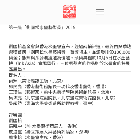
第⼀屆「劉國松⽔墨藝術獎」2019
劉國松基金會與香港水墨會宣布，經過兩輪評選，最終由吳季璁
榮獲首屆「劉國松水墨藝術獎」首獎得主，並頒發HKD100,000
獎金；熊輝與孫源則獲選為優選。頒獎典禮於10月5日在水墨藝
博（Ink Asia）會場舉行，三位獲獎者的作品則於水墨會的特展
區展出。
提名人：
尚輝（美術雜誌主編，北京）
鄧民亮（香港藝術館館長—現代及香港藝術，香港）
王璜生（藝術家，前中央美術學院美術館館長，北京）
吳洪亮（北京畫院副院長，北京畫院美術館館長，北京）
吳超然（東海大學美術系所助理教授，臺中）
評審團：
劉國松
馬唯中（M+水墨藝術策展人，香港）
皮道堅（獨立策展人與藝術評論家，深圳）
龐俊怡（水墨會主席，香港）