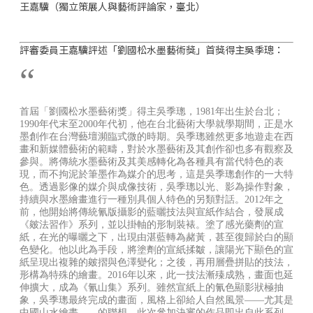
王嘉驥（獨立策展人與藝術評論家，臺北）
評審委員王嘉驥評述「劉國松水墨藝術獎」首獎得主吳季璁：
“︀
首屆「劉國松水墨藝術獎」得主吳季璁，1981年出生於台北；
1990年代末至2000年代初，他在台北藝術大學就學期間，正是水
墨創作在台灣藝壇瀕臨式微的時期。吳季璁雖然更多地遊走在西
畫和新媒體藝術的範疇，對於水墨藝術及其創作卻也多有觀察及
參與。將傳統水墨藝術及其美感轉化為各種具有當代特色的表
現，而不拘泥於筆墨作為媒介的思考，這是吳季璁創作的一大特
色。透過影像的媒介與成像技術，吳季璁以光、影為操作對象，
持續與水墨繪畫進行一種別具個人特色的另類對話。2012年之
前，他開始將傳統氰版攝影的藍曬技法與宣紙作結合，發展成
《皴法習作》系列，並以掛軸的形制裝裱。塗了感光藥劑的宣
紙，在光的曝曬之下，出現由湛藍轉為赭黃，甚至復歸於白的顯
色變化。他以此為手段，將塗劑的宣紙揉皺，讓陽光下顯色的宣
紙呈現出複雜的皴摺與色澤變化；之後，再用層疊拼貼的技法，
形構為特殊的繪畫。2016年以來，此一技法漸殝成熟，畫面也延
伸擴大，成為《氰山集》系列。雖然宣紙上的氰色顯影狀極抽
象，吳季璁最終完成的畫面，風格上卻給人自然風景——尤其是
中國山水繪畫——的聯想。此次參加決審的作品即出自此系列。