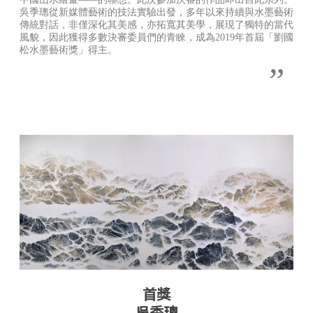
吳季璁從新媒體藝術的技法實驗出發，多年以來持續與水墨藝術
傳統對話，非僅深化其美感，亦拓寬其美學，展現了獨特的當代
風貌，因此獲得多數決審委員們的青睞，成為2019年首屆「劉國
松水墨藝術獎」得主。
”︀
首獎
吳季璁